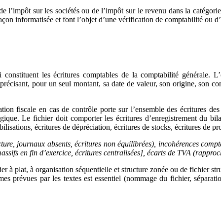
 de l’impôt sur les sociétés ou de l’impôt sur le revenu dans la catég
çon informatisée et font l’objet d’une vérification de comptabilité ou 
constituent les écritures comptables de la comptabilité générale. L
précisant, pour un seul montant, sa date de valeur, son origine, son comp
ration fiscale en cas de contrôle porte sur l’ensemble des écritures de
gique. Le fichier doit comporter les écritures d’enregistrement du bila
isations, écritures de dépréciation, écritures de stocks, écritures de pro
cture, journaux absents, écritures non équilibrées), incohérences compt
sifs en fin d’exercice, écritures centralisées], écarts de TVA (rapproc
er à plat, à organisation séquentielle et structure zonée ou de fichier 
rmes prévues par les textes est essentiel (nommage du fichier, séparati