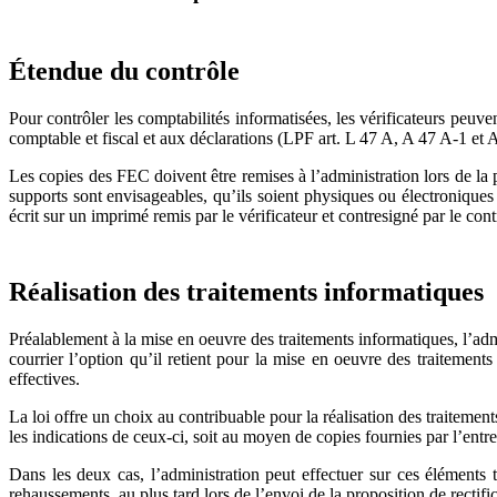
Étendue du contrôle
Pour contrôler les comptabilités informatisées, les vérificateurs peuv
comptable et fiscal et aux déclarations (LPF art. L 47 A, A 47 A-1 et
Les copies des FEC doivent être remises à l’administration lors de la p
supports sont envisageables, qu’ils soient physiques ou électronique
écrit sur un imprimé remis par le vérificateur et contresigné par le cont
Réalisation des traitements informatiques
Préalablement à la mise en oeuvre des traitements informatiques, l’adm
courrier l’option qu’il retient pour la mise en oeuvre des traitements
effectives.
La loi offre un choix au contribuable pour la réalisation des traitements
les indications de ceux-ci, soit au moyen de copies fournies par l’entr
Dans les deux cas, l’administration peut effectuer sur ces éléments t
rehaussements, au plus tard lors de l’envoi de la proposition de rectific