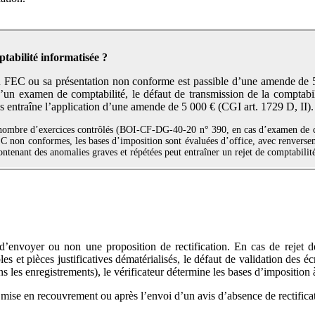
ptabilité informatisée ?
du FEC ou sa présentation non conforme est passible d’une amende de 5 0
un examen de comptabilité, le défaut de transmission de la comptabili
entraîne l’application d’une amende de 5 000 € (CGI art. 1729 D, II).
le nombre d’exercices contrôlés (BOI-CF-DG-40-20 n° 390, en cas d’examen de 
C non conformes, les bases d’imposition sont évaluées d’office, avec renverse
ntenant des anomalies graves et répétées peut entraîner un rejet de comptabilit
de d’envoyer ou non une proposition de rectification. En cas de rejet 
et pièces justificatives dématérialisés, le défaut de validation des écri
 les enregistrements), le vérificateur détermine les bases d’imposition à
 mise en recouvrement ou après l’envoi d’un avis d’absence de rectifica