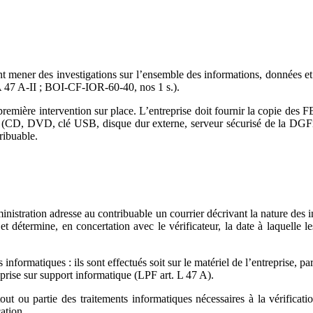
ent mener des investigations sur l’ensemble des informations, données e
 A 47 A-II ; BOI-CF-IOR-60-40, nos 1 s.).
remière intervention sur place. L’entreprise doit fournir la copie des F
s (CD, DVD, clé USB, disque dur externe, serveur sécurisé de la DGFiP
ribuable.
inistration adresse au contribuable un courrier décrivant la nature des 
 et détermine, en concertation avec le vérificateur, la date à laquelle 
 informatiques : ils sont effectués soit sur le matériel de l’entreprise, 
eprise sur support informatique (LPF art. L 47 A).
out ou partie des traitements informatiques nécessaires à la vérificati
ation.