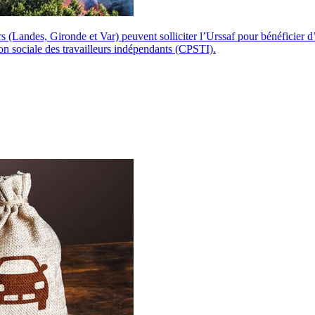
iers (Landes, Gironde et Var) peuvent solliciter l’Urssaf pour bénéficie
ion sociale des travailleurs indépendants (CPSTI).