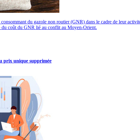
) consommant du gazole non routier (GNR) dans le cadre de leur activité
sse du coût du GNR lié au conflit au Moyen-Orient.
 du prix unique supprimée