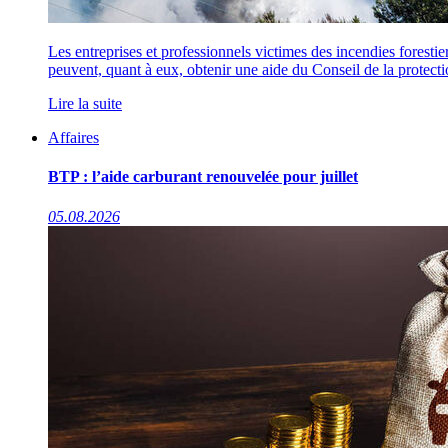
Les entreprises et professionnels victimes des incendies forest
peuvent, quant à eux, obtenir une aide du Conseil de la protect
Lire la suite
Affaires
BTP : l’aide carburant renouvelée pour juillet
05.08.2026