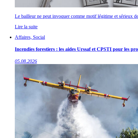
Le bailleur ne peut invoquer comme motif légitime et sérieux de 
Lire la suite
Affaires, Social
Incendies forestiers : les aides Urssaf et CPSTI pour les pro
05.08.2026