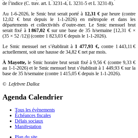
de l’indice (C. trav. art. L 3231-4, L 3231-5 et L 3231-8).
Au 1-6-2026, le Smic brut serait porté à
12,31 €
par heure (contre
12,02 € brut depuis le 1-1-2026) en métropole et dans les
départements et collectivités d’outre-mer. Le Smic mensuel brut
serait fixé à
1
867,02
€
sur une base de 35 h/semaine [12,31 € ×
(35 × 52 /12)] (contre 1 823,03 € depuis le 1-1-2026).
Le Smic mensuel net s’établirait à
1 477,93 €,
contre 1 443,11 €
actuellement, soit une hausse de 34,82 € net par mois.
À Mayotte,
le Smic horaire brut serait fixé à 9,56 € (contre 9,33 €
au 1-1-2026) et le Smic mensuel brut s’établirait à 1 449,93 € sur la
base de 35 h/semaine (contre 1 415,05 € depuis le 1-1-2026).
© Lefebvre Dalloz
Agenda Calendrier
Tous les évènements
Échéances fiscales
Délais sociaux
Manifestation
Plan du site